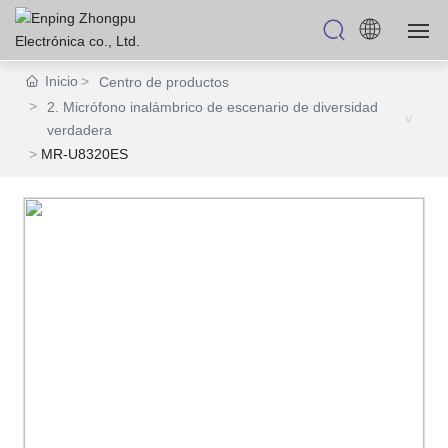
Inicio
Centro de productos
Casa
2. Micrófono inalámbrico de escenario de diversidad
verdadera
Centro de productos
MR-U8320ES
Sobre
OEM/ODM
Blog
Contacto